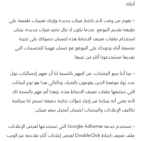
أجلك.
– نقوم من وقت لآخر باختبار ميزات جديدة وإجراء تغييرات طفيفة على
طريقة تقديم الموقع. عندما نكون لا نزال نختبر ميزات جديدة، يمكن
استخدام ملفات تعريف الارتباط هذه لضمان حصولك على تجربة
متسقة أثناء وجودك على الموقع مع ضمان فهمنا للتحسينات التي
يقدرها مستخدمونا أكثر من غيرها.
– بما أننا نبيع المنتجات، من المهم بالنسبة لنا أن نفهم إحصائيات حول
عدد زوار موقعنا الذين يقومون بالشراء، وبالتالي هذا هو نوع البيانات
التي ستتبعها ملفات تعريف الارتباط هذه. وهذا أمر مهم بالنسبة لك
لأنه يعني أنه يمكننا من إجراء تنبؤات تجارية دقيقة تسمح لنا بمراقبة
تكاليف الإعلانات والمنتجات لضمان أفضل سعر ممكن.
– تستخدم خدمة Google AdSense التي نستخدمها لعرض الإعلانات
ملف تعريف ارتباط DoubleClick لعرض إعلانات أكثر ملاءمة عبر الويب