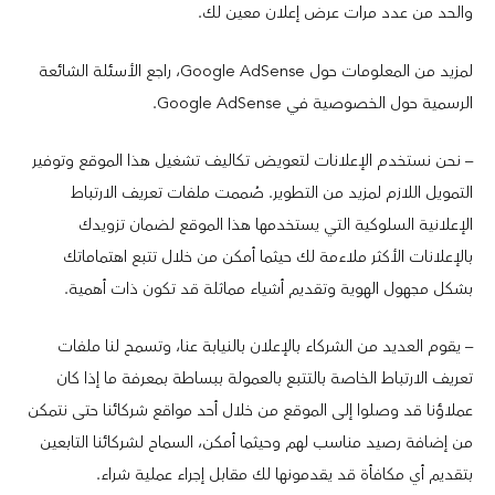
والحد من عدد مرات عرض إعلان معين لك.
لمزيد من المعلومات حول Google AdSense، راجع الأسئلة الشائعة
الرسمية حول الخصوصية في Google AdSense.
– نحن نستخدم الإعلانات لتعويض تكاليف تشغيل هذا الموقع وتوفير
التمويل اللازم لمزيد من التطوير. صُممت ملفات تعريف الارتباط
الإعلانية السلوكية التي يستخدمها هذا الموقع لضمان تزويدك
بالإعلانات الأكثر ملاءمة لك حيثما أمكن من خلال تتبع اهتماماتك
بشكل مجهول الهوية وتقديم أشياء مماثلة قد تكون ذات أهمية.
– يقوم العديد من الشركاء بالإعلان بالنيابة عنا، وتسمح لنا ملفات
تعريف الارتباط الخاصة بالتتبع بالعمولة ببساطة بمعرفة ما إذا كان
عملاؤنا قد وصلوا إلى الموقع من خلال أحد مواقع شركائنا حتى نتمكن
من إضافة رصيد مناسب لهم وحيثما أمكن، السماح لشركائنا التابعين
بتقديم أي مكافأة قد يقدمونها لك مقابل إجراء عملية شراء.