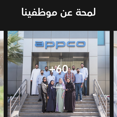
لمحة عن موظفينا
60+
جنسية