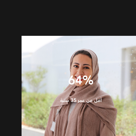
64%
أقل من عمر 35 سنة