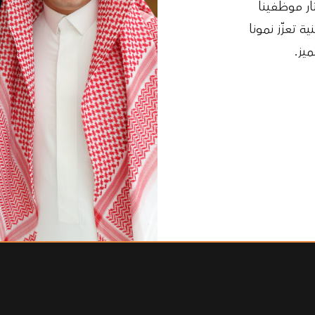
ار موظفينا
 تعزّز نمونا
يز.