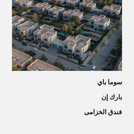
سوما باي
بارك إن
فندق الخزامى