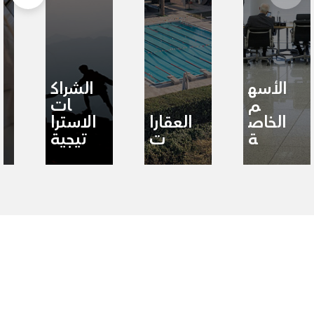
الأسه
الشراك
م
ات
الخاص
العقارا
الاسترا
ة
ت
تيجية