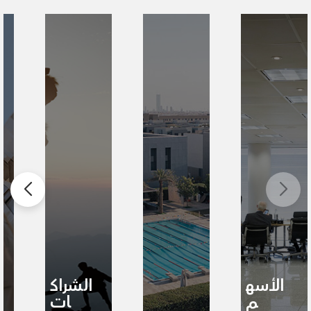
الأسه
الشراك
م
ات