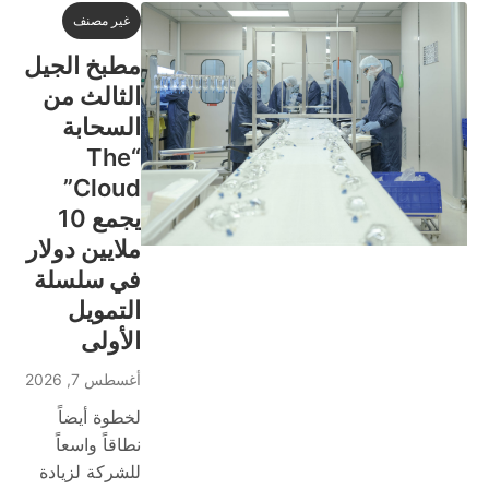
غير مصنف
مطبخ الجيل
الثالث من
السحابة
“The
Cloud”
يجمع 10
ملايين دولار
في سلسلة
التمويل
الأولى
أغسطس 7, 2026
لخطوة أيضاً
نطاقاً واسعاً
للشركة لزيادة