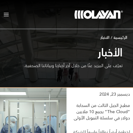
خطي
لى
لمحتوى
الرئيسية
/
الاخبار
الأخبار
تعرّف على المزيد عنّا من خلال آخر أخبارنا وبياناتنا الصحفية.
ديسمبر 23, 2024
مطبخ الجيل الثالث من السحابة
“The Cloud” يجمع 10 ملايين
دولار في سلسلة التمويل الأولى
لخطوة أيضاً نطاقاً واسعاً للشركة