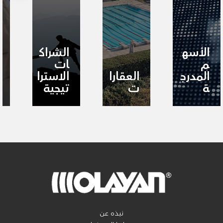
الأسه
الشراك
م
ات
المدرج
العقارا
الاسترا
ة
ت
تيجية
نبذه عن